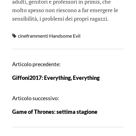
adulti, genitori e professori in primis, che
molto spesso non riescono a far emergere le
sensibilità, i problemi dei propri ragazzi.
cineframmenti Handsome Evil
N
Articolo precedente:
a
Giffoni2017: Everything, Everything
v
i
g
Articolo successivo:
a
Game of Thrones: settima stagione
z
i
o