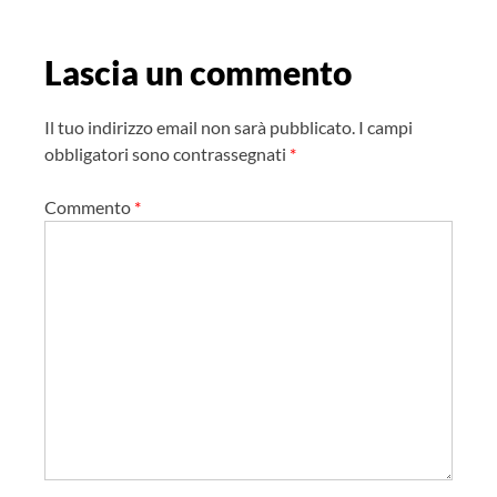
n
e
Lascia un commento
a
r
t
Il tuo indirizzo email non sarà pubblicato.
I campi
i
obbligatori sono contrassegnati
*
c
Commento
*
o
l
o