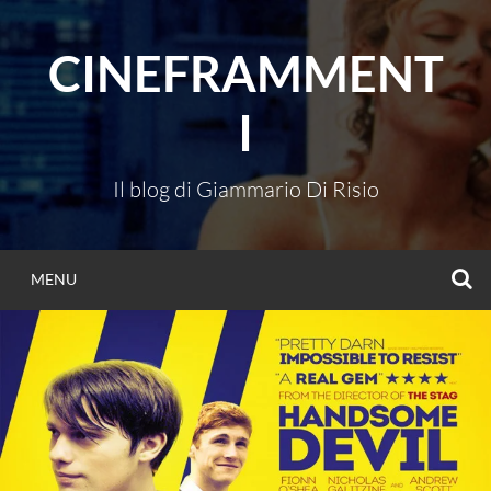
Vai
al
CINEFRAMMENT
contenuto
I
Il blog di Giammario Di Risio
C
MENU