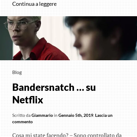
Green
Continua a leggere
Book
…
nei
cinema
Blog
Bandersnatch … su
Netflix
Scritto da
Giammario
in
Gennaio 5th, 2019
.
Lascia un
commento
Cosa mi state facendo? – Sono controllato da