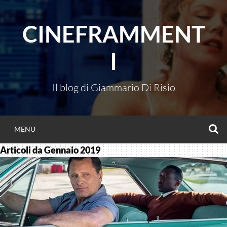
Vai
al
CINEFRAMMENT
contenuto
I
Il blog di Giammario Di Risio
C
MENU
Articoli da
Gennaio 2019