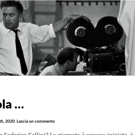
ola …
th, 2020
.
Lascia un commento
 Federico Fellini? La giornata è appena iniziata, è 