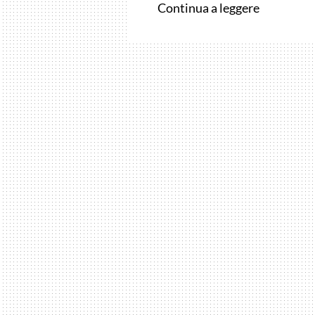
Steven
Continua a leggere
Spielberg
…
LIBRO