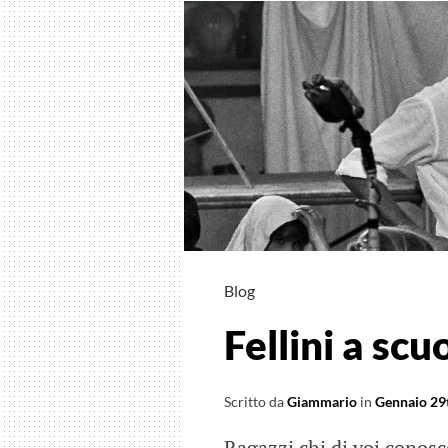
Blog
Fellini a scu
Scritto da
Giammario
in
Gennaio 29
Ragazzi chi di voi conosce