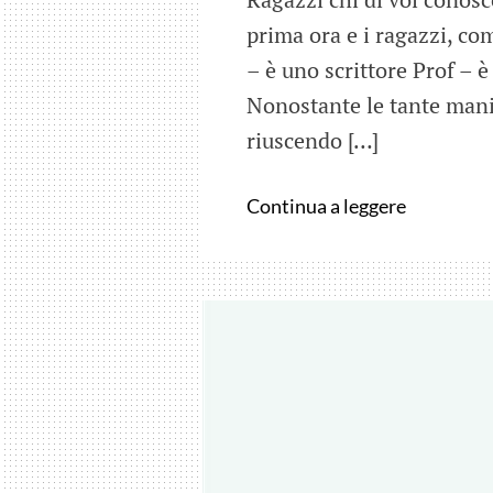
prima ora e i ragazzi, co
– è uno scrittore Prof – 
Nonostante le tante mani
riuscendo […]
Fellini
Continua a leggere
a
scuola
…