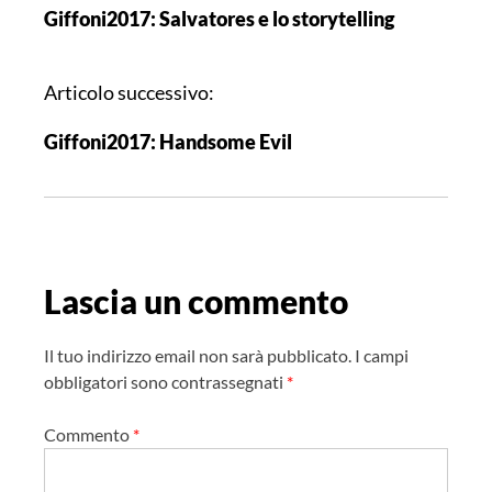
Giffoni2017: Salvatores e lo storytelling
v
i
g
Articolo successivo:
a
Giffoni2017: Handsome Evil
z
i
o
n
e
Lascia un commento
a
r
t
Il tuo indirizzo email non sarà pubblicato.
I campi
i
obbligatori sono contrassegnati
*
c
Commento
*
o
l