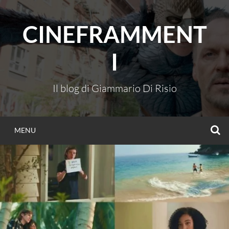
Vai
al
CINEFRAMMENT
contenuto
I
Il blog di Giammario Di Risio
C
MENU