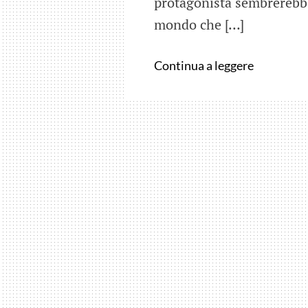
protagonista sembrerebbe
mondo che […]
Grandi
Continua a leggere
bugie
tra
amici
…
nei
cinema