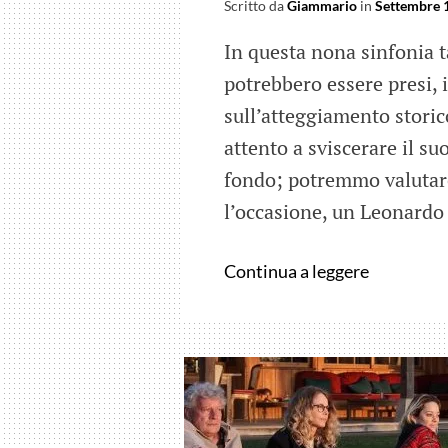
Scritto da
Giammario
in
Settembre 
In questa nona sinfonia t
potrebbero essere presi, 
sull’atteggiamento storico
attento a sviscerare il s
fondo; potremmo valutare 
l’occasione, un Leonardo
Sharon
Continua a leggere
Tate/Mar
Robbie:
il
fantasma
dell’oper
di