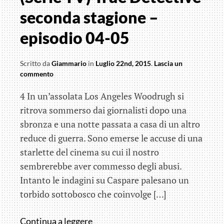
seconda stagione –
episodio 04-05
Scritto da
Giammario
in
Luglio 22nd, 2015
.
Lascia un
commento
4 In un’assolata Los Angeles Woodrugh si
ritrova sommerso dai giornalisti dopo una
sbronza e una notte passata a casa di un altro
reduce di guerra. Sono emerse le accuse di una
starlette del cinema su cui il nostro
sembrerebbe aver commesso degli abusi.
Intanto le indagini su Caspare palesano un
torbido sottobosco che coinvolge […]
(Serie
Continua a leggere