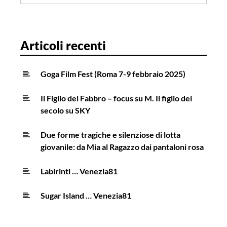
per:
stagione
–
episodio
Articoli recenti
02-
03
Goga Film Fest (Roma 7-9 febbraio 2025)
Il Figlio del Fabbro – focus su M. Il figlio del
secolo su SKY
Due forme tragiche e silenziose di lotta
giovanile: da Mia al Ragazzo dai pantaloni rosa
Labirinti … Venezia81
Sugar Island … Venezia81