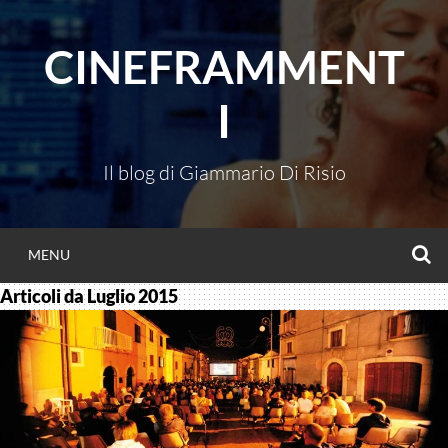
Vai
al
CINEFRAMMENT
contenuto
I
Il blog di Giammario Di Risio
C
MENU
Articoli da
Luglio 2015