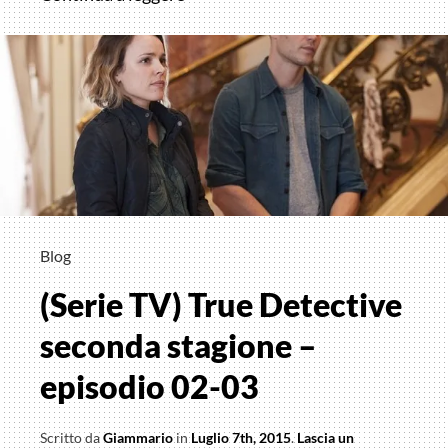
TV)
True
Detective
seconda
stagione
–
episodio
04-
05
Blog
(Serie TV) True Detective
seconda stagione –
episodio 02-03
Scritto da
Giammario
in
Luglio 7th, 2015
.
Lascia un