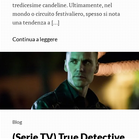
tredicesime candeline. Ultimamente, nel
mondo o circuito festivaliero, spesso si nota
una tendenza a […]
Sotto
Continua a leggere
le
stelle
d’agosto
ritorna
MoliseCinema2015
Blog
(Serie TV) True Detective