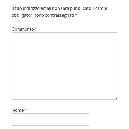
n
Il tuo indirizzo email non sarà pubblicato.
I campi
e
obbligatori sono contrassegnati
*
a
r
Commento
*
t
i
c
o
l
o
Nome
*