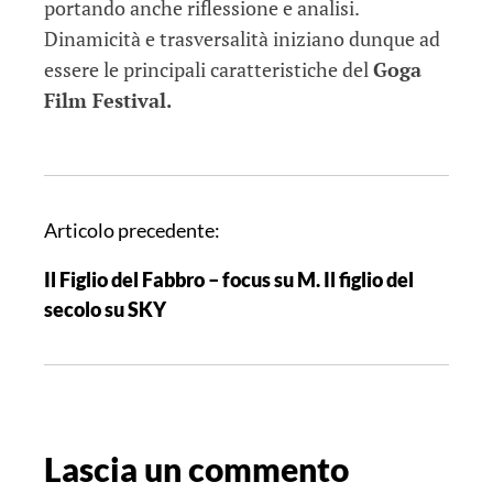
portando anche riflessione e analisi.
Dinamicità e trasversalità iniziano dunque ad
essere le principali caratteristiche del
Goga
Film Festival.
N
Articolo precedente:
a
Il Figlio del Fabbro – focus su M. Il figlio del
v
secolo su SKY
i
g
a
z
i
Lascia un commento
o