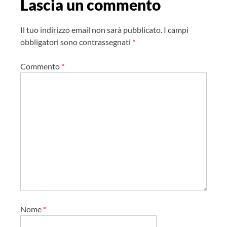
Lascia un commento
z
i
Il tuo indirizzo email non sarà pubblicato.
I campi
o
obbligatori sono contrassegnati
*
n
Commento
*
e
a
r
t
i
c
o
l
o
Nome
*