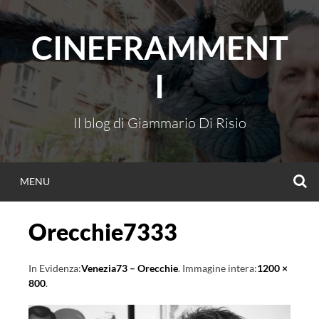
Vai
al
CINEFRAMMENT
contenuto
I
Il blog di Giammario Di Risio
C
MENU
Orecchie7333
In Evidenza:
Venezia73 – Orecchie
. Immagine intera:
1200 ×
800
.