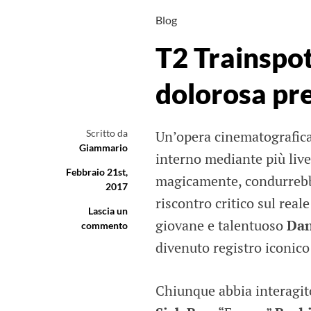
Blog
T2 Trainspot
dolorosa pre
Scritto da
Un’opera cinematografica,
Giammario
interno mediante più livel
Febbraio 21st,
magicamente, condurrebbe
2017
riscontro critico sul real
Lascia un
giovane e talentuoso
Dan
commento
divenuto registro iconic
Chiunque abbia interagito