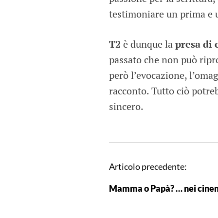
testimoniare un prima e u
T2
è dunque la
presa di 
passato che non può ripro
però l’evocazione, l’omagg
racconto. Tutto ciò potr
sincero.
N
Articolo precedente:
a
Mamma o Papà? … nei cine
v
i