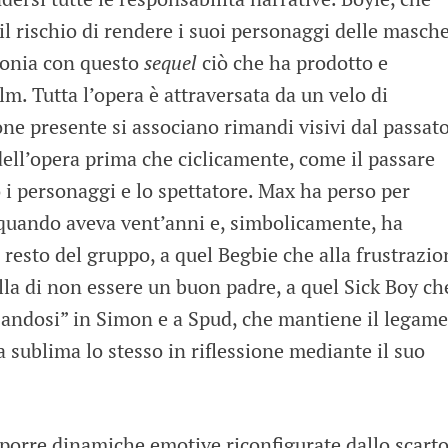
l rischio di rendere i suoi personaggi delle masch
monia con questo
sequel
ciò che ha prodotto e
lm. Tutta l’opera è attraversata da un velo di
one presente si associano rimandi visivi dal passato
ell’opera prima che ciclicamente, come il passare
 i personaggi e lo spettatore. Max ha perso per
 quando aveva vent’anni e, simbolicamente, ha
 resto del gruppo, a quel Begbie che alla frustrazio
la di non essere un buon padre, a quel Sick Boy ch
andosi” in Simon e a Spud, che mantiene il legame
a sublima lo stesso in riflessione mediante il suo
oporre dinamiche emotive riconfigurate dallo scart