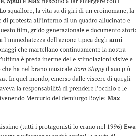
ie
,
Spud
e
Max
riescono a far emergere con i
 Lo squallore, la vita su di giri di un eroinomane, la
 e di protesta all’interno di un quadro allucinato e
questo film, grido generazionale e documento stori
a l’immediatezza dell’azione tipica degli
anni
onaggi che martellano continuamente la nostra
t’ultima è preda inerme delle stimolazioni visive e
co che ha nel brano musicale
Born Slippy
il suo più
cus
. In quel mondo, emerso dalle viscere di quegli
aveva la responsabilità di prendere l’occhio e le
 divenendo Mercurio del demiurgo Boyle:
Max
issimo (tutti i protagonisti lo erano nel 1996)
Ewa