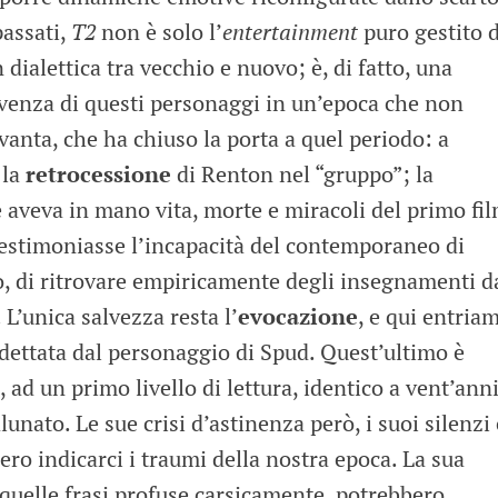
passati,
T2
non è solo l’
entertainment
puro gestito 
dialettica tra vecchio e nuovo; è, di fatto, una
ivenza di questi personaggi in un’epoca che non
vanta, che ha chiuso la porta a quel periodo: a
 la
retrocessione
di Renton nel “gruppo”; la
e aveva in mano vita, morte e miracoli del primo fil
testimoniasse l’incapacità del contemporaneo di
o, di ritrovare empiricamente degli insegnamenti d
 L’unica salvezza resta l’
evocazione
, e qui entria
dettata dal personaggio di Spud. Quest’ultimo è
ad un primo livello di lettura, identico a vent’ann
nato. Le sue crisi d’astinenza però, i suoi silenzi 
ero indicarci i traumi della nostra epoca. La sua
, quelle frasi profuse carsicamente, potrebbero