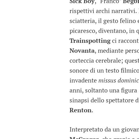
Sick Boy
, “Franco”
Begb
rispettivi archi narrativi.
sciatteria, il gesto felino
picaresco, diventano, in 
Trainspotting
ci raccont
Novanta
, mediante pers
corteccia cerebrale; ques
sonore di un testo filmi
invadente
missus domini
anni, soltanto una figura 
sinapsi dello spettatore
Renton
.
Interpretato da un giovan