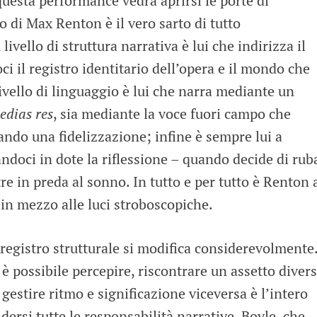
 questa performance vedrà aprirsi le porte di
 di Max Renton è il vero sarto di tutto
A livello di struttura narrativa è lui che indirizza il
i il registro identitario dell’opera e il mondo che
vello di linguaggio è lui che narra mediante un
edias res
, sia mediante la voce fuori campo che
ando una fidelizzazione; infine è sempre lui a
andoci in dote la riflessione – quando decide di rub
 tre in preda al sonno. In tutto e per tutto è Renton 
in mezzo alle luci stroboscopiche.
 registro strutturale si modifica considerevolmente
è possibile percepire, riscontrare un assetto divers
gestire ritmo e significazione viceversa è l’intero
dersi tutte le responsabilità narrative. Boyle, che