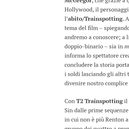
McGregor
, che grazie a
Hollywood, il personaggio
l’
abito/Trainspotting
. 
tema del film – spiegandoc
andremo a conoscere; a li
doppio-binario – sia in
m
informa lo spettatore cre
concludere la storia port
i soldi lasciando gli altri
divenire nostro complice 
Con
T2 Trainspotting
il
Sin dalle prime sequenze 
in cui non è più Renton a 
gruppo dei quattro a pren