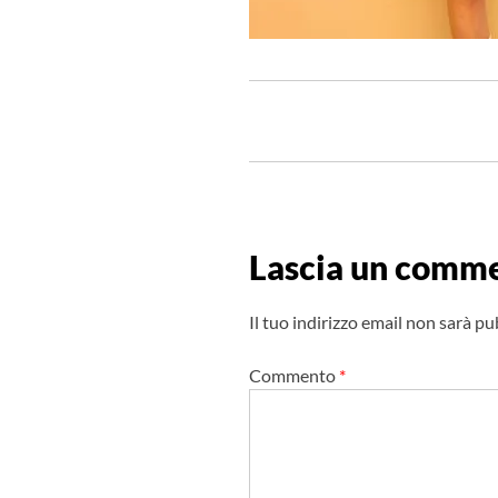
N
a
v
i
g
Lascia un comm
a
z
Il tuo indirizzo email non sarà pu
i
o
Commento
*
n
e
a
r