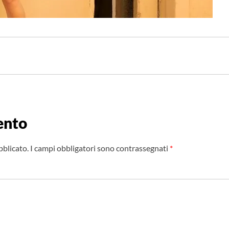
ento
bblicato.
I campi obbligatori sono contrassegnati
*