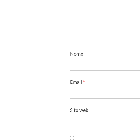
t
i
c
o
l
o
Nome
*
Email
*
Sito web