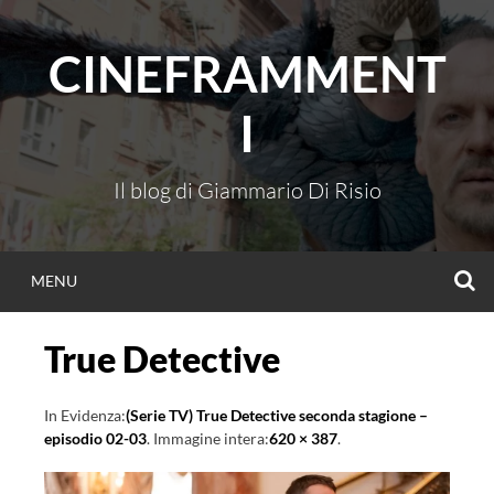
Vai
al
CINEFRAMMENT
contenuto
I
Il blog di Giammario Di Risio
C
MENU
True Detective
In Evidenza:
(Serie TV) True Detective seconda stagione –
episodio 02-03
. Immagine intera:
620 × 387
.