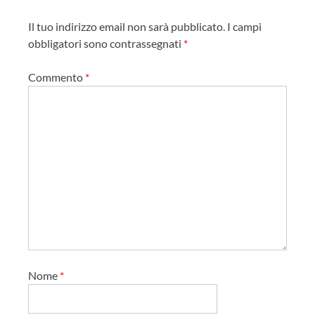
a
z
Il tuo indirizzo email non sarà pubblicato.
I campi
i
obbligatori sono contrassegnati
*
o
Commento
*
n
e
a
r
t
i
c
o
l
o
Nome
*