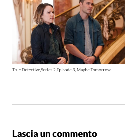
True Detective,Series 2,Episode 3, Maybe Tomorrow.
N
a
v
i
g
Lascia un commento