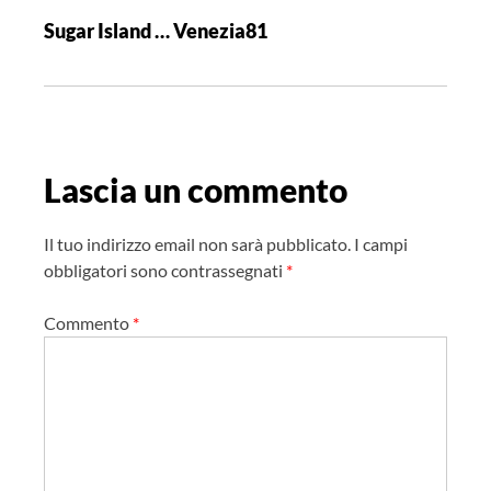
a
Sugar Island … Venezia81
z
i
o
n
e
Lascia un commento
a
r
t
Il tuo indirizzo email non sarà pubblicato.
I campi
i
obbligatori sono contrassegnati
*
c
Commento
*
o
l
o