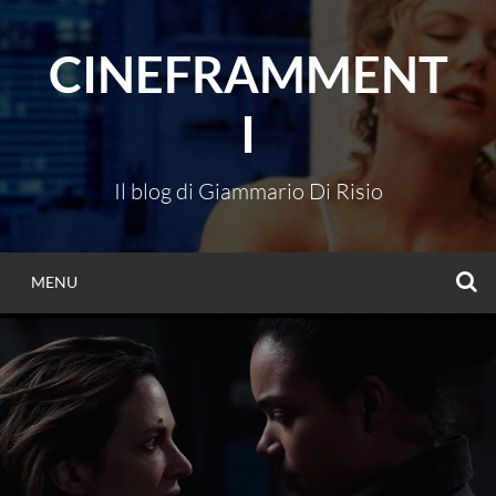
Vai
al
CINEFRAMMENT
contenuto
I
Il blog di Giammario Di Risio
C
MENU