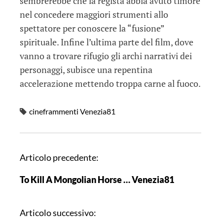
sembrerebbe che la regista abbia avuto timore
nel concedere maggiori strumenti allo
spettatore per conoscere la “fusione”
spirituale. Infine l’ultima parte del film, dove
vanno a trovare rifugio gli archi narrativi dei
personaggi, subisce una repentina
accelerazione mettendo troppa carne al fuoco.
cineframmenti Venezia81
N
Articolo precedente:
a
To Kill A Mongolian Horse … Venezia81
v
i
g
Articolo successivo: