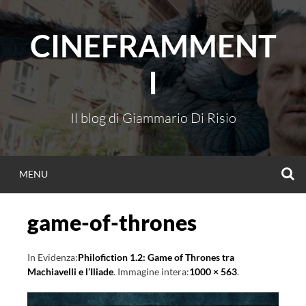
Vai
al
CINEFRAMMENT
contenuto
I
Il blog di Giammario Di Risio
C
MENU
game-of-thrones
In Evidenza:
Philofiction 1.2: Game of Thrones tra
Machiavelli e l’Iliade
. Immagine intera:
1000 × 563
.