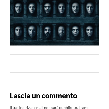
N
a
v
i
g
Lascia un commento
a
z
Il tuo indirizzo email non sarà pubblicato.
I campi