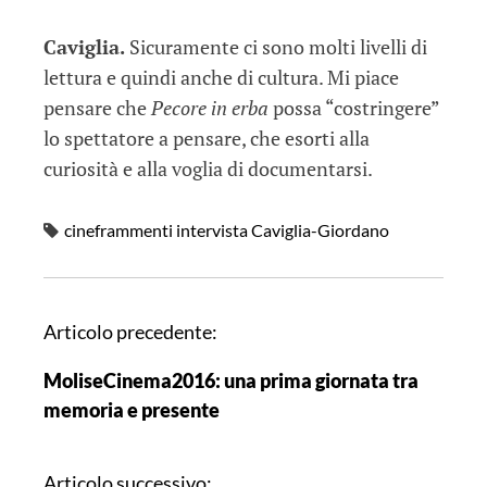
Caviglia.
Sicuramente ci sono molti livelli di
lettura e quindi anche di cultura. Mi piace
pensare che
Pecore in erba
possa “costringere”
lo spettatore a pensare, che esorti alla
curiosità e alla voglia di documentarsi.
cineframmenti intervista Caviglia-Giordano
N
Articolo precedente:
a
MoliseCinema2016: una prima giornata tra
v
memoria e presente
i
g
a
Articolo successivo: