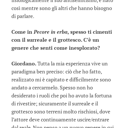
fisiologicamente il suo antisemitismo, è nato
così mentre sono gli altri che hanno bisogno
di parlare.
Come in
Pecore in erba
, spesso ti cimenti
con il surreale e il grottesco. C’è un
genere che senti come inesplorato?
Giordano.
Tutta la mia esperienza vive un
paradigma ben preciso: ciò che ho fatto,
realizzato mi è capitato e difficilmente sono
andato a cercarmelo. Spesso non ho
desiderato i ruoli che poi ho avuto la fortuna
di rivestire; sicuramente il surreale e il
grottesco sono terreni molto rischiosi, dove
l’attore deve continuamente uscire/entrare
dal reale. Non penso a un nuovo genere in cui