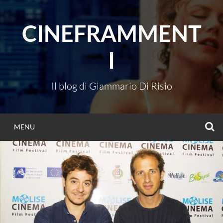
Vai
al
CINEFRAMMENT
contenuto
I
Il blog di Giammario Di Risio
C
MENU