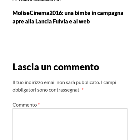
z
MoliseCinema2016: una bimba in campagna
i
apre alla Lancia Fulvia e al web
o
n
e
a
r
Lascia un commento
t
i
c
Il tuo indirizzo email non sarà pubblicato.
I campi
o
obbligatori sono contrassegnati
*
l
Commento
*
o