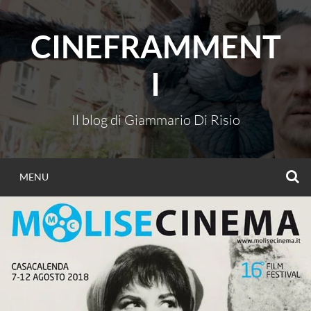
Vai
al
CINEFRAMMENT
contenuto
I
Il blog di Giammario Di Risio
C
MENU