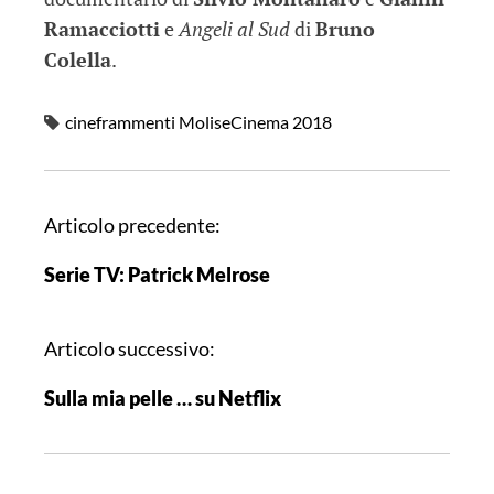
Ramacciotti
e
Angeli al Sud
di
Bruno
Colella
.
cineframmenti MoliseCinema 2018
N
Articolo precedente:
a
Serie TV: Patrick Melrose
v
i
g
Articolo successivo:
a
Sulla mia pelle … su Netflix
z
i
o
n