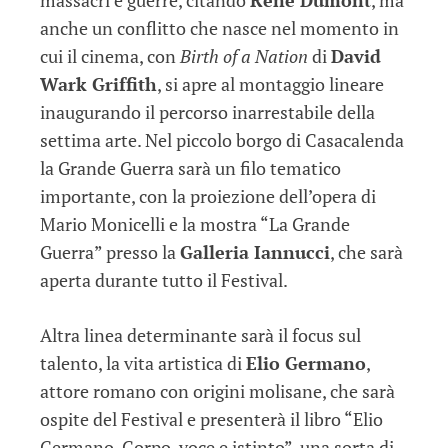
massacri e guerre, citando
Réné Dumont
, ma
anche un conflitto che nasce nel momento in
cui il cinema, con
Birth of a Nation
di
David
Wark Griffith
, si apre al montaggio lineare
inaugurando il percorso inarrestabile della
settima arte. Nel piccolo borgo di Casacalenda
la Grande Guerra sarà un filo tematico
importante, con la proiezione dell’opera di
Mario Monicelli e la mostra “La Grande
Guerra” presso la
Galleria Iannucci
, che sarà
aperta durante tutto il Festival.
Altra linea determinante sarà il focus sul
talento, la vita artistica di
Elio Germano
,
attore romano con origini molisane, che sarà
ospite del Festival e presenterà il libro “Elio
Germano. Corpo, voce e istinto”, una sorta di