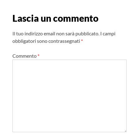
e
Lascia un commento
a
r
t
Il tuo indirizzo email non sarà pubblicato.
I campi
i
obbligatori sono contrassegnati
*
c
Commento
*
o
l
o