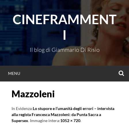
Vai
al
CINEFRAMMENT
contenuto
I
Il blog di Giammario Di Risio
C
MENU
Mazzoleni
In Evidenza:
Lo stupore e l’umanità degli errori – intervista
alla regista Francesca Mazzoleni: da Punta Sacra a
Supersex
. Immagine intera:
1052 × 720
.