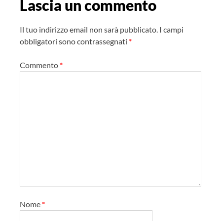
Lascia un commento
a
z
Il tuo indirizzo email non sarà pubblicato.
I campi
i
obbligatori sono contrassegnati
*
o
Commento
*
n
e
a
r
t
i
c
o
l
o
Nome
*