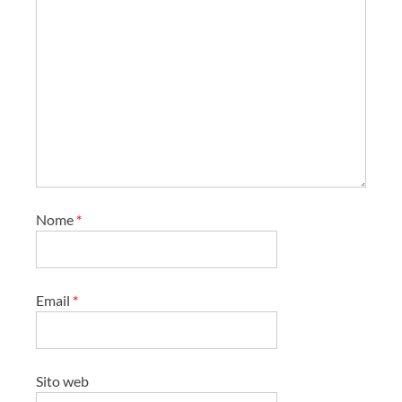
a
r
t
i
c
o
l
o
Nome
*
Email
*
Sito web