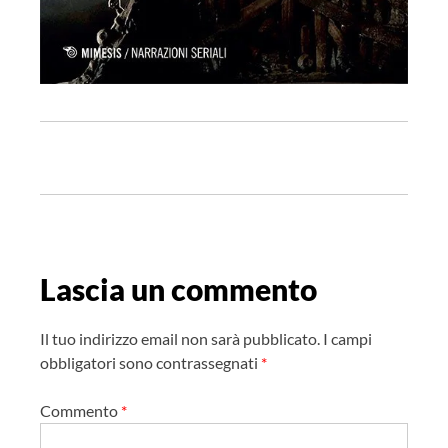
N
a
v
i
g
Lascia un commento
a
z
Il tuo indirizzo email non sarà pubblicato.
I campi
i
obbligatori sono contrassegnati
*
o
Commento
*
n
e