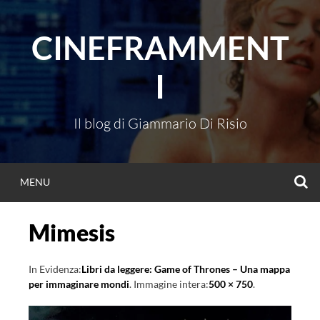
Vai
al
CINEFRAMMENT
contenuto
I
Il blog di Giammario Di Risio
C
MENU
Mimesis
In Evidenza:
Libri da leggere: Game of Thrones – Una mappa
per immaginare mondi
. Immagine intera:
500 × 750
.