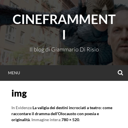
Vai
al
CINEFRAMMENT
contenuto
I
Il blog di Giammario Di Risio
C
MENU
img
In Evidenza:
La valigia dei destini incrociati a teatro: come
raccontare il dramma dell’Olocausto con poesia e
originalità
. Immagine intera:
780 × 520
.