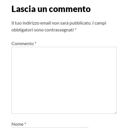
a
Lascia un commento
z
i
Il tuo indirizzo email non sarà pubblicato.
I campi
o
obbligatori sono contrassegnati
*
n
Commento
*
e
a
r
t
i
c
o
l
o
Nome
*