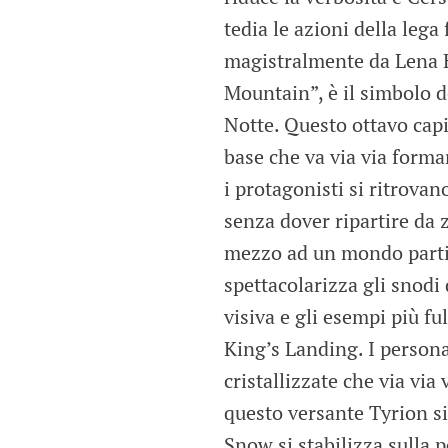
tedia le azioni della leg
magistralmente da Lena H
Mountain”, è il simbolo d
Notte. Questo ottavo cap
base che va via via forma
i protagonisti si ritrovan
senza dover ripartire da z
mezzo ad un mondo partic
spettacolarizza gli snod
visiva e gli esempi più fu
King’s Landing. I person
cristallizzate che via via
questo versante Tyrion si
Snow si stabilizza sulla p