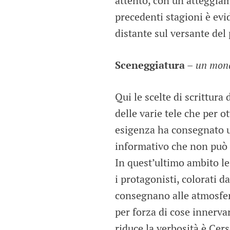
attento, con un atteggia
precedenti stagioni è evi
distante sul versante del 
Sceneggiatura
–
un mond
Qui le scelte di scrittura 
delle varie tele che per 
esigenza ha consegnato
informativo che non può 
In quest’ultimo ambito l
i protagonisti, colorati d
consegnano alle atmosfere
per forza di cose innerva
riduce la verbosità è Cers