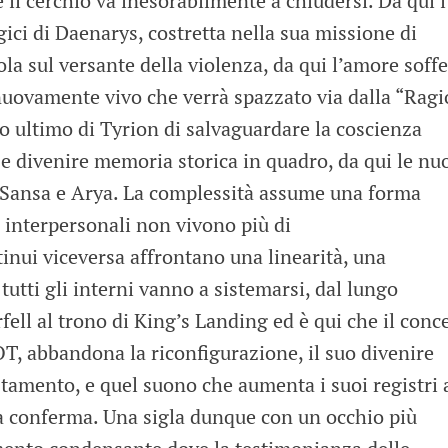
l cerchio va inesorabilmente a chiudersi. Da qui i
ici di Daenarys, costretta nella sua missione di
ola sul versante della violenza, da qui l’amore soff
nuovamente vivo che verrà spazzato via dalla “Rag
ivo ultimo di Tyrion di salvaguardare la coscienza
ie e divenire memoria storica in quadro, da qui le nu
i Sansa e Arya. La complessità assume una forma
i interpersonali non vivono più di
inui viceversa affrontano una linearità, una
tutti gli interni vanno a sistemarsi, dal lungo
fell al trono di King’s Landing ed è qui che il conc
T, abbandona la riconfigurazione, il suo divenire
estamento, e quel suono che aumenta i suoi registri 
la conferma. Una sigla dunque con un occhio più