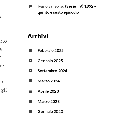
Ivano Sanzo'
su
(Serie TV) 1992 –
quinto e sesto episodio
tà
Archivi
erto
a
Febbraio 2025
a
Gennaio 2025
he
Settembre 2024
,
 un
Marzo 2024
 gli
Aprile 2023
Marzo 2023
Gennaio 2023