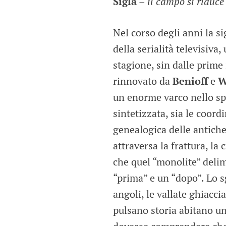
Sigla
–
il campo si riduce
Nel corso degli anni la si
della serialità televisiva
stagione, sin dalle prime
rinnovato da
Benioff
e
W
un enorme varco nello sp
sintetizzata, sia le coord
genealogica delle antiche 
attraversa la frattura, l
che quel “monolite” deli
“prima” e un “dopo”. Lo sg
angoli, le vallate ghiacci
pulsano storia abitano un