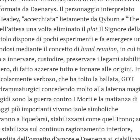
a formata da Daenarys. Il personaggio interpretato
eadey, “accerchiata” lietamente da Qyburn e “The
ell’attesa una volta eliminato il
plot
Il Signore dell
itolo dispone di pochi esperimenti e fa emergere u
ndosi mediante il concetto di
band reunion
, in cui t
o a innervare, custodire, preservare i legami stabilit
ero, di fatto azzerare tutto e tornare alle origini. I
olarmente verboso, che ha tolto la ballata, GOT
i drammaturgici concedendo molto alla laterna mag
lgidi sono la guerra contro I Morti e la mattanza di
aggi più importanti vivono isole simboliche
 vanno a liquefarsi, stabilizzarsi come quel Trono; s
 stabilizza sul continuo ragionamento interiore,
erdita dell’oggetto d’amore e Daenerys si stabilizza