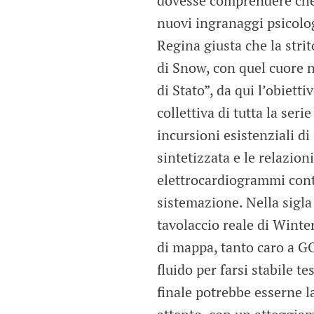
dovesse comprendere che i
nuovi ingranaggi psicolog
Regina giusta che la strit
di Snow, con quel cuore 
di Stato”, da qui l’obiett
collettiva di tutta la ser
incursioni esistenziali d
sintetizzata e le relazion
elettrocardiogrammi cont
sistemazione. Nella sigla 
tavolaccio reale di Winter
di mappa, tanto caro a GO
fluido per farsi stabile t
finale potrebbe esserne 