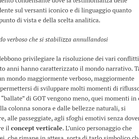
mento condensante dove la testimonianza delle
dente sul versanti iconico e di linguaggio quanto
punto di vista e della scelta analitica.
o verboso che si stabilizza annullandosi
debbono privilegiare la risoluzione dei vari conflitti
otto anni hanno caratterizzato il mondo narrativo. T
 un mondo maggiormente verboso, maggiormente
permettersi di sviluppare molti momenti di rifluss
e “ballate” di GOT vengono meno, quei momenti in 
alla colonna sonora e dalle bellezze naturali, si
, alle passeggiate, agli sfoghi emotivi senza dove
re il
concept verticale
. L’unico personaggio che
ei, che rimane in attesa, sorta di tarlo simbolico ch