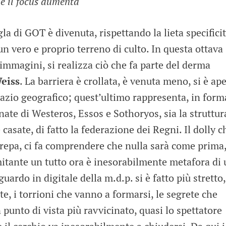
 e il focus aumenta
gla di GOT è divenuta, rispettando la lieta specifici
, un vero e proprio terreno di culto. In questa ottava
 immagini, si realizza ciò che fa parte del derma
eiss
. La barriera è crollata, è venuta meno, si è ap
azio geografico; quest’ultimo rappresenta, in form
inate di Westeros, Essos e Sothoryos, sia la struttur
casate, di fatto la federazione dei Regni. Il dolly c
a crepa, ci fa comprendere che nulla sarà come prima
mitante un tutto ora è inesorabilmente metafora di
uardo in digitale della m.d.p. si è fatto più stretto,
ate, i torrioni che vanno a formarsi, le segrete che
 punto di vista più ravvicinato, quasi lo spettatore