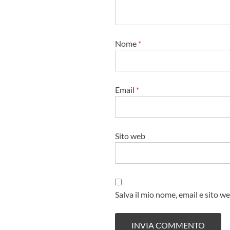
o
l
o
Nome
*
Email
*
Sito web
Salva il mio nome, email e sito 