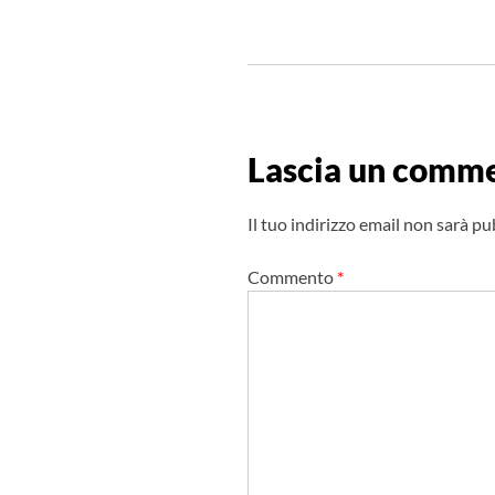
N
a
v
i
g
Lascia un comm
a
z
Il tuo indirizzo email non sarà pu
i
o
Commento
*
n
e
a
r
t
i
c