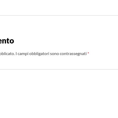
ento
bblicato.
I campi obbligatori sono contrassegnati
*