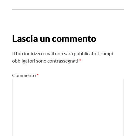
N
a
v
i
g
Lascia un commento
a
z
Il tuo indirizzo email non sarà pubblicato.
I campi
i
obbligatori sono contrassegnati
*
o
Commento
*
n
e
a
r
t
i
c
o