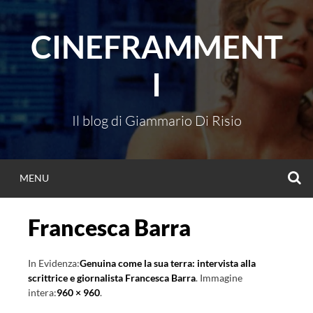
Vai
al
CINEFRAMMENT
contenuto
I
Il blog di Giammario Di Risio
C
MENU
Francesca Barra
In Evidenza:
Genuina come la sua terra: intervista alla
scrittrice e giornalista Francesca Barra
. Immagine
intera:
960 × 960
.