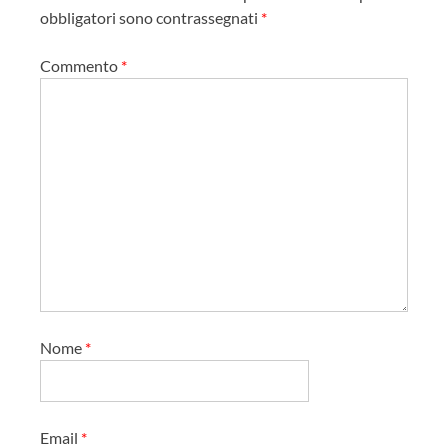
i
obbligatori sono contrassegnati
*
o
Commento
*
n
e
a
r
t
i
c
o
l
o
Nome
*
Email
*