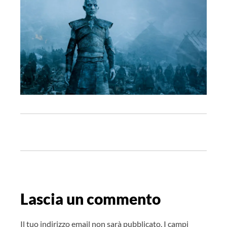
N
a
v
i
g
Lascia un commento
a
z
Il tuo indirizzo email non sarà pubblicato.
I campi