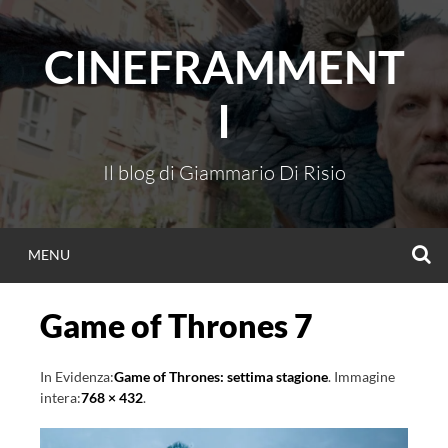
Vai
al
CINEFRAMMENT
contenuto
I
Il blog di Giammario Di Risio
C
MENU
Game of Thrones 7
In Evidenza:
Game of Thrones: settima stagione
. Immagine
intera:
768 × 432
.