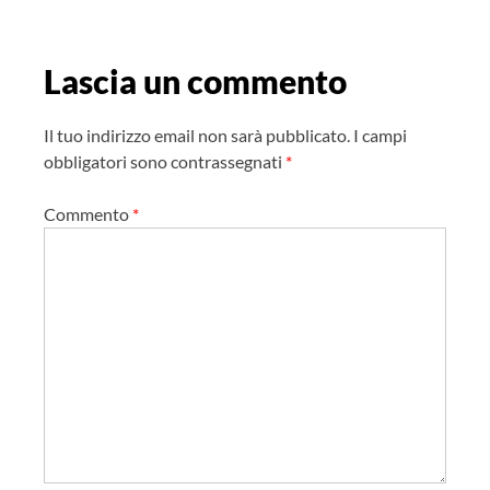
n
e
Lascia un commento
a
r
t
Il tuo indirizzo email non sarà pubblicato.
I campi
i
obbligatori sono contrassegnati
*
c
Commento
*
o
l
o