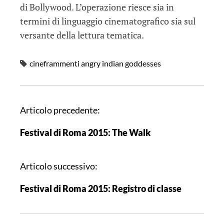
di Bollywood. L’operazione riesce sia in
termini di linguaggio cinematografico sia sul
versante della lettura tematica.
cineframmenti angry indian goddesses
N
Articolo precedente:
a
Festival di Roma 2015: The Walk
v
i
g
Articolo successivo:
a
Festival di Roma 2015: Registro di classe
z
i
o