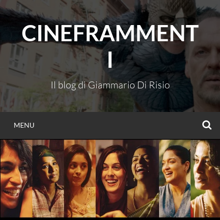
Vai
al
CINEFRAMMENT
contenuto
I
Il blog di Giammario Di Risio
C
MENU