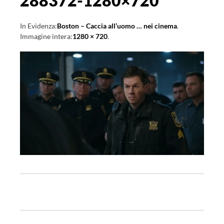
288372-1280×720
In Evidenza:
Boston – Caccia all’uomo … nei cinema
.
Immagine intera:
1280 × 720
.
N
a