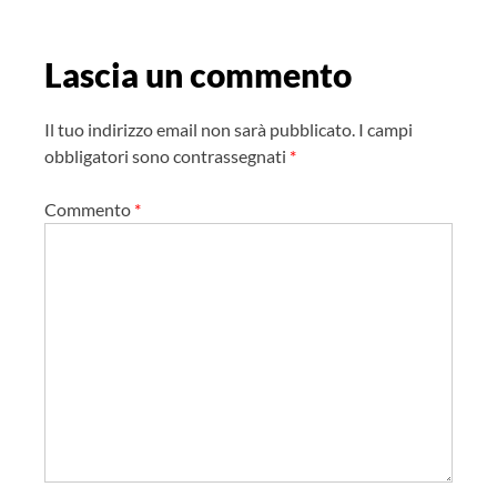
v
i
g
Lascia un commento
a
z
Il tuo indirizzo email non sarà pubblicato.
I campi
i
obbligatori sono contrassegnati
*
o
Commento
*
n
e
a
r
t
i
c
o
l
o