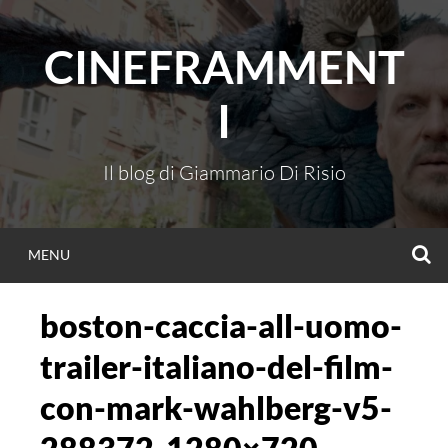
Vai
al
CINEFRAMMENT
contenuto
I
Il blog di Giammario Di Risio
C
MENU
boston-caccia-all-uomo-
trailer-italiano-del-film-
con-mark-wahlberg-v5-