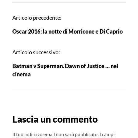
N
Articolo precedente:
a
Oscar 2016: la notte di Morricone e Di Caprio
v
i
g
Articolo successivo:
a
Batman v Superman. Dawn of Justice … nei
z
cinema
i
o
n
e
a
Lascia un commento
r
t
i
Il tuo indirizzo email non sarà pubblicato.
I campi