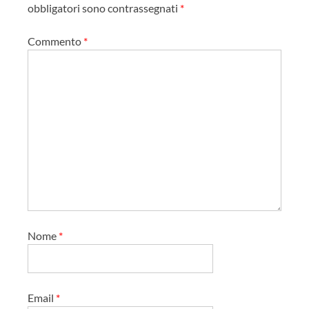
c
obbligatori sono contrassegnati
*
o
Commento
*
l
o
Nome
*
Email
*