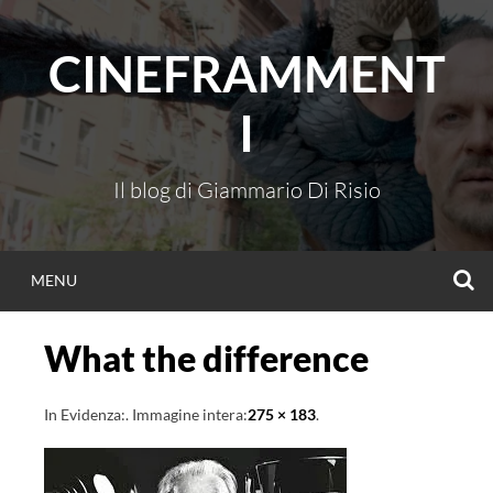
Vai
al
CINEFRAMMENT
contenuto
I
Il blog di Giammario Di Risio
C
MENU
What the difference
In Evidenza:
. Immagine intera:
275 × 183
.