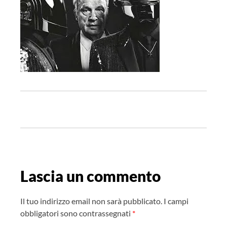
N
a
v
i
g
Lascia un commento
a
z
Il tuo indirizzo email non sarà pubblicato.
I campi
i
obbligatori sono contrassegnati
*
o