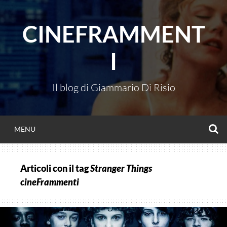
Vai
al
CINEFRAMMENT
contenuto
I
Il blog di Giammario Di Risio
C
MENU
Articoli con il tag
Stranger Things
cineFrammenti