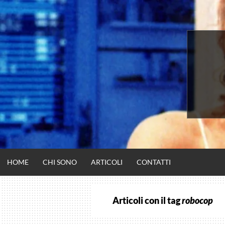
Vai
al
contenuto
HOME
CHI SONO
ARTICOLI
CONTATTI
Articoli con il tag
robocop