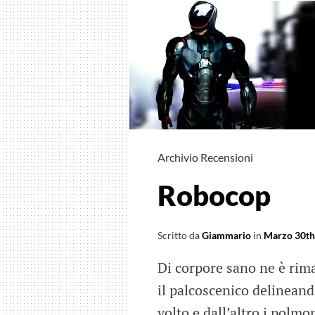
Archivio Recensioni
Robocop
Scritto da
Giammario
in
Marzo 30th
Di corpore sano ne è rima
il palcoscenico delineand
volto e dall’altro i polmo