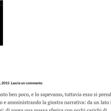
, 2015
.
Lascia un commento
sto ben poco, e lo sapevamo, tuttavia esso si pren
o e amministrando la giostra narrativa: da un lato 
ni; di sopra una massa sferica con occhi carichi di