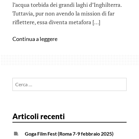
l’acqua torbida dei grandi laghi d’Inghilterra.
Tuttavia, pur non avendo la mission di far
riflettere, essa diventa metafora […]
King
Continua a leggere
Arthur
–
Il
Potere
della
Ricerca
Spada
per:
…
nei
cinema
Articoli recenti
Goga Film Fest (Roma 7-9 febbraio 2025)