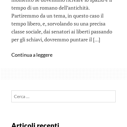
tempo di un romano dell’antichità.
Partiremmo da un tema, in questo caso il
tempo libero, e, sorvolando su una precisa
classe sociale, dai senatori ai liberti passando
per gli schiavi, dovremmo puntare il […]
E
Continua a leggere
se
nella
Roma
antica
si
Ricerca
fosse
per:
frequentata
la
sala
Articoli recenti