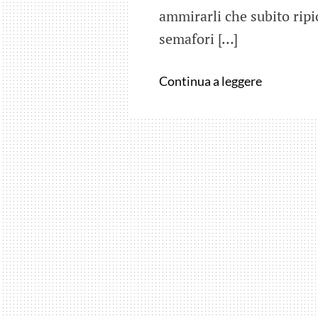
ammirarli che subito ripio
semafori […]
Broken
Continua a leggere
City