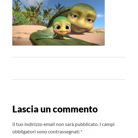
N
a
v
i
g
Lascia un commento
a
z
Il tuo indirizzo email non sarà pubblicato.
I campi
i
obbligatori sono contrassegnati
*