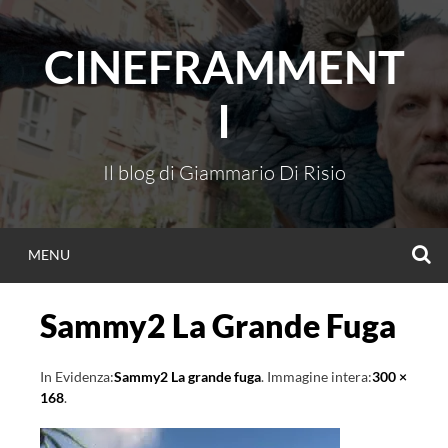
Vai
al
CINEFRAMMENT
contenuto
I
Il blog di Giammario Di Risio
C
MENU
Sammy2 La Grande Fuga
In Evidenza:
Sammy2 La grande fuga
. Immagine intera:
300 ×
168
.